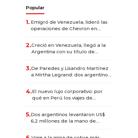
Popular
1.
Emigró de Venezuela, lideró las
operaciones de Chevron en
EE.UU. y hoy es la única mujer
CEO en Vaca Muerta
2.
Creció en Venezuela, llegó a la
Argentina con su título de
abogado y construyó un imperio
gastronómico que revoluciona
3.
De Paredes y Lisandro Martínez
las marcas "fast premium"
a Mirtha Legrand: dos argentinos
impulsan el negocio del wellness
deportivo y el cuidado corporal
4.
El nuevo lujo corporativo: por
qué en Perú los viajes de
negocios dejan de ser reuniones
para convertirse en experiencias
5.
Dos argentinos levantaron US$
transformadoras
6,2 millones de la mano de
Rauch, Englebienne y Woloski
6.
Viaje a la mina de cobre más