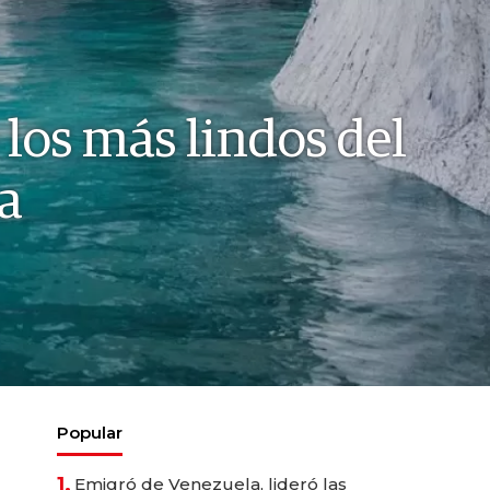
los más lindos del
a
Popular
1.
Emigró de Venezuela, lideró las