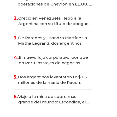
operaciones de Chevron en EE.UU. y
hoy es la única mujer CEO en Vaca
Muerta
2.
Creció en Venezuela, llegó a la
Argentina con su título de abogado
y construyó un imperio
gastronómico que revoluciona las
3.
De Paredes y Lisandro Martínez a
marcas "fast premium"
Mirtha Legrand: dos argentinos
impulsan el negocio del wellness
deportivo y el cuidado corporal
4.
El nuevo lujo corporativo: por qué
en Perú los viajes de negocios
dejan de ser reuniones para
convertirse en experiencias
5.
Dos argentinos levantaron US$ 6,2
transformadoras
millones de la mano de Rauch,
Englebienne y Woloski
6.
Viaje a la mina de cobre más
grande del mundo: Escondida, el
gigante chileno que exporta US$
14.000 millones anuales