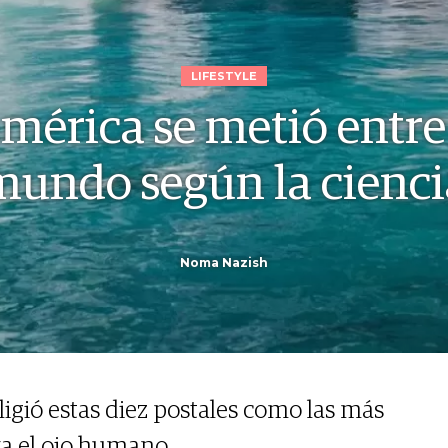
LIFESTYLE
mérica se metió entre 
mundo según la cienci
Noma Nazish
 eligió estas diez postales como las más
a el ojo humano.