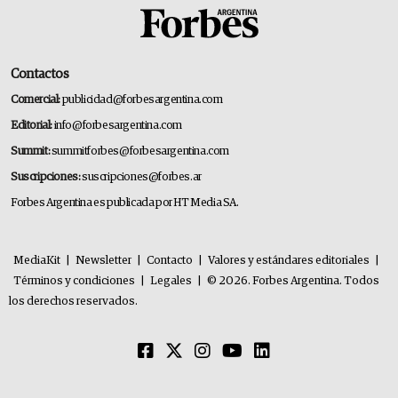
Contactos
Comercial:
publicidad@forbesargentina.com
Editorial:
info@forbesargentina.com
Summit:
summitforbes@forbesargentina.com
Suscripciones:
suscripciones@forbes.ar
Forbes Argentina es publicada por HT Media SA.
MediaKit
|
Newsletter
|
Contacto
|
Valores y estándares editoriales
|
Términos y condiciones
|
Legales
|
© 2026. Forbes Argentina. Todos
los derechos reservados.