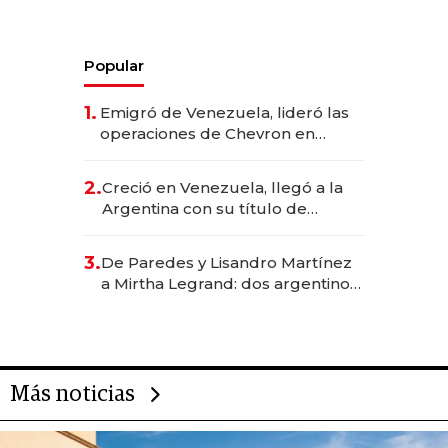
Popular
1.
Emigró de Venezuela, lideró las
operaciones de Chevron en
EE.UU. y hoy es la única mujer
CEO en Vaca Muerta
2.
Creció en Venezuela, llegó a la
Argentina con su título de
abogado y construyó un imperio
gastronómico que revoluciona
3.
De Paredes y Lisandro Martínez
las marcas "fast premium"
a Mirtha Legrand: dos argentinos
impulsan el negocio del wellness
deportivo y el cuidado corporal
Más noticias