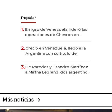
Popular
1.
Emigró de Venezuela, lideró las
operaciones de Chevron en
EE.UU. y hoy es la única mujer
CEO en Vaca Muerta
2.
Creció en Venezuela, llegó a la
Argentina con su título de
abogado y construyó un imperio
gastronómico que revoluciona
3.
De Paredes y Lisandro Martínez
las marcas "fast premium"
a Mirtha Legrand: dos argentinos
impulsan el negocio del wellness
deportivo y el cuidado corporal
Más noticias