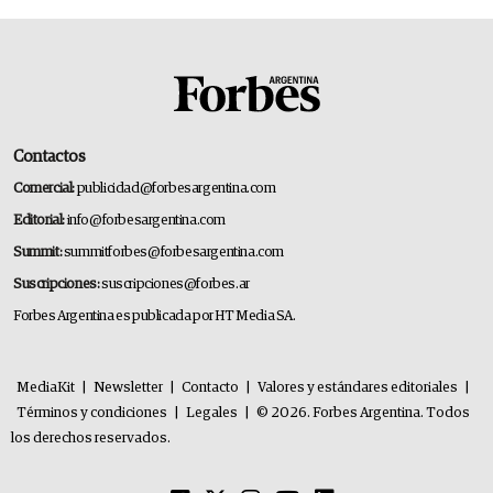
Contactos
Comercial:
publicidad@forbesargentina.com
Editorial:
info@forbesargentina.com
Summit:
summitforbes@forbesargentina.com
Suscripciones:
suscripciones@forbes.ar
Forbes Argentina es publicada por HT Media SA.
MediaKit
|
Newsletter
|
Contacto
|
Valores y estándares editoriales
|
Términos y condiciones
|
Legales
|
© 2026. Forbes Argentina. Todos
los derechos reservados.