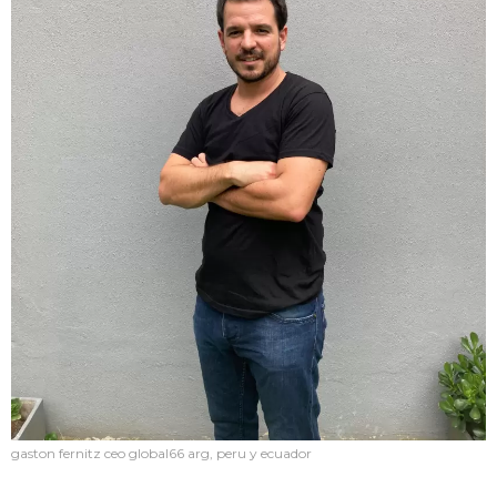
gaston fernitz ceo global66 arg, peru y ecuador