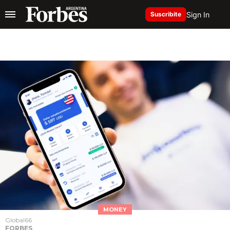
Sign In
Suscribite
MONEY
Global66
FORBES