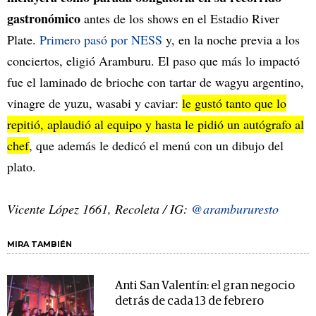
gastronómico
antes de los shows en el Estadio River
Plate.
Primero pasó por NESS
y, en la noche previa a los
conciertos, eligió Aramburu. El paso que más lo impactó
fue el laminado de brioche con tartar de wagyu argentino,
vinagre de yuzu, wasabi y caviar:
le gustó tanto que lo
repitió, aplaudió al equipo y hasta le pidió un autógrafo al
chef
, que además le dedicó el menú con un dibujo del
plato.
Vicente López 1661, Recoleta / IG:
@arambururesto
MIRA TAMBIÉN
Anti San Valentín: el gran negocio
detrás de cada 13 de febrero