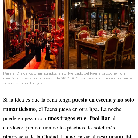
Para el Día de los Enamorados, en El Mercado del Faena proponen un
menú por pasos con un valor de $180.000 por persona que recorre parte
de su cocina de fuegos
puesta en escena y no solo
Si la idea es que la cena tenga
romanticismo
, el Faena juega en otra liga. La noche
unos tragos en el Pool Bar
puede empezar con
al
atardecer, junto a una de las piscinas de hotel más
restaurante El
pintorescas de la Ciudad. Luego, pasar al