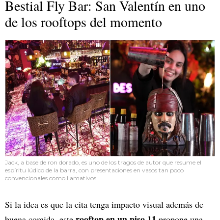
Bestial Fly Bar: San Valentín en uno
de los rooftops del momento
Jack, a base de ron dorado, es uno de los tragos de autor que resume el
espíritu lúdico de la barra, con presentaciones en vasos tan poco
convencionales como llamativos.
Si la idea es que la cita tenga impacto visual además de
rooftop en un piso 11
buena comida, este
propone una