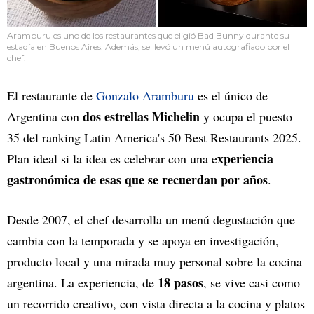
Aramburu es uno de los restaurantes que eligió Bad Bunny durante su
estadía en Buenos Aires. Además, se llevó un menú autografiado por el
chef.
El restaurante de
Gonzalo Aramburu
es el único de
dos estrellas Michelin
Argentina con
y ocupa el puesto
35 del ranking Latin America's 50 Best Restaurants 2025.
xperiencia
Plan ideal si la idea es celebrar con una e
gastronómica de esas que se recuerdan por años
.
Desde 2007, el chef desarrolla un menú degustación que
cambia con la temporada y se apoya en investigación,
producto local y una mirada muy personal sobre la cocina
18 pasos
argentina. La experiencia, de
, se vive casi como
un recorrido creativo, con vista directa a la cocina y platos