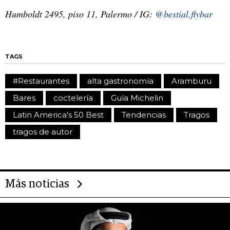
Humboldt 2495, piso 11, Palermo / IG:
@bestial.flybar
TAGS
#Restaurantes
alta gastronomía
Aramburu
Bares
coctelería
Guía Michelin
Latin America's 50 Best
Tendencias
Tragos
tragos de autor
Más noticias