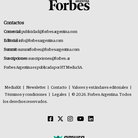
Contactos
Comercial:
publicidad@forbesargentina.com
Editorial:
info@forbesargentina.com
Summit:
summitforbes@forbesargentina.com
Suscripciones:
suscripciones@forbes.ar
Forbes Argentina es publicada por HT Media SA.
MediaKit
|
Newsletter
|
Contacto
|
Valores y estándares editoriales
|
Términos y condiciones
|
Legales
|
© 2026. Forbes Argentina. Todos
los derechos reservados.