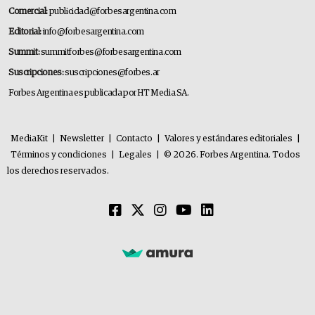
Comercial:
publicidad@forbesargentina.com
Editorial:
info@forbesargentina.com
Summit:
summitforbes@forbesargentina.com
Suscripciones:
suscripciones@forbes.ar
Forbes Argentina es publicada por HT Media SA.
MediaKit
|
Newsletter
|
Contacto
|
Valores y estándares editoriales
|
Términos y condiciones
|
Legales
|
© 2026. Forbes Argentina. Todos
los derechos reservados.