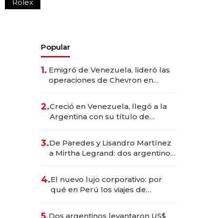
Rolex
Popular
1.
Emigró de Venezuela, lideró las
operaciones de Chevron en
EE.UU. y hoy es la única mujer
CEO en Vaca Muerta
2.
Creció en Venezuela, llegó a la
Argentina con su título de
abogado y construyó un imperio
gastronómico que revoluciona
3.
De Paredes y Lisandro Martínez
las marcas "fast premium"
a Mirtha Legrand: dos argentinos
impulsan el negocio del wellness
deportivo y el cuidado corporal
4.
El nuevo lujo corporativo: por
qué en Perú los viajes de
negocios dejan de ser reuniones
para convertirse en experiencias
5.
Dos argentinos levantaron US$