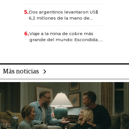
negocios dejan de ser reuniones
para convertirse en experiencias
5.
Dos argentinos levantaron US$
transformadoras
6,2 millones de la mano de
Rauch, Englebienne y Woloski
6.
Viaje a la mina de cobre más
grande del mundo: Escondida, el
gigante chileno que exporta US$
14.000 millones anuales
Más noticias