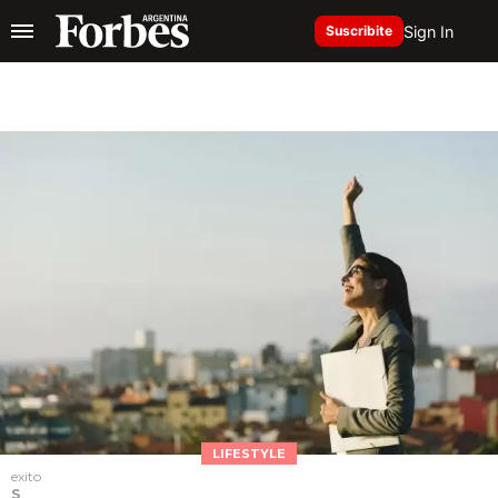
Sign In
Suscribite
LIFESTYLE
exito
S