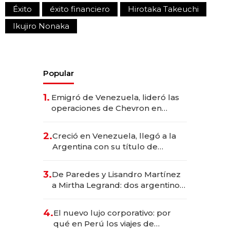
Éxito
éxito financiero
Hirotaka Takeuchi
Ikujiro Nonaka
Popular
1.
Emigró de Venezuela, lideró las
operaciones de Chevron en
EE.UU. y hoy es la única mujer
CEO en Vaca Muerta
2.
Creció en Venezuela, llegó a la
Argentina con su título de
abogado y construyó un imperio
gastronómico que revoluciona
3.
De Paredes y Lisandro Martínez
las marcas "fast premium"
a Mirtha Legrand: dos argentinos
impulsan el negocio del wellness
deportivo y el cuidado corporal
4.
El nuevo lujo corporativo: por
qué en Perú los viajes de