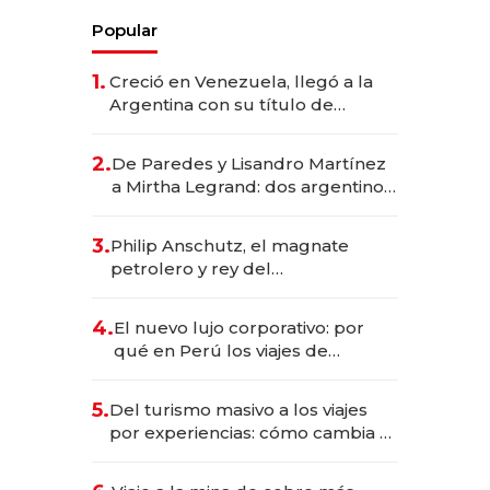
Popular
1.
Creció en Venezuela, llegó a la
Argentina con su título de
abogado y construyó un imperio
gastronómico que revoluciona
2.
De Paredes y Lisandro Martínez
las marcas "fast premium"
a Mirtha Legrand: dos argentinos
impulsan el negocio del wellness
deportivo y el cuidado corporal
3.
Philip Anschutz, el magnate
petrolero y rey del
entretenimiento que va por la
licitación de Tecnópolis junto a
4.
El nuevo lujo corporativo: por
Fénix
qué en Perú los viajes de
negocios dejan de ser reuniones
para convertirse en experiencias
5.
Del turismo masivo a los viajes
transformadoras
por experiencias: cómo cambia el
negocio de la asistencia al viajero