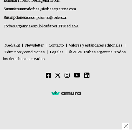
Editorial:
info@forbesargentina.com
Summit:
summitforbes@forbesargentina.com
Suscripciones:
suscripciones@forbes.ar
Forbes Argentina es publicada por HT Media SA.
MediaKit
|
Newsletter
|
Contacto
|
Valores y estándares editoriales
|
Términos y condiciones
|
Legales
|
© 2026. Forbes Argentina. Todos
los derechos reservados.