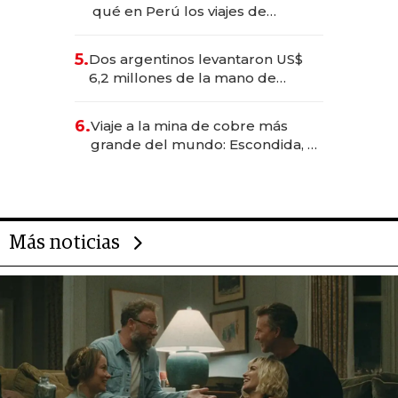
qué en Perú los viajes de
negocios dejan de ser reuniones
para convertirse en experiencias
5.
Dos argentinos levantaron US$
transformadoras
6,2 millones de la mano de
Rauch, Englebienne y Woloski
6.
Viaje a la mina de cobre más
grande del mundo: Escondida, el
gigante chileno que exporta US$
14.000 millones anuales
Más noticias