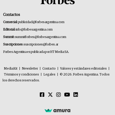
Contactos
Comercial:
publicidad@forbesargentina.com
Editorial:
info@forbesargentina.com
Summit:
summitforbes@forbesargentina.com
Suscripciones:
suscripciones@forbes.ar
Forbes Argentina es publicada por HT Media SA.
MediaKit
|
Newsletter
|
Contacto
|
Valores y estándares editoriales
|
Términos y condiciones
|
Legales
|
© 2026. Forbes Argentina. Todos
los derechos reservados.