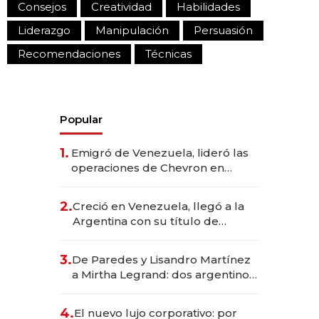
Consejos
Creatividad
Habilidades
Liderazgo
Manipulación
Persuasión
Recomendaciones
Técnicas
Popular
1.
Emigró de Venezuela, lideró las
operaciones de Chevron en
EE.UU. y hoy es la única mujer
CEO en Vaca Muerta
2.
Creció en Venezuela, llegó a la
Argentina con su título de
abogado y construyó un imperio
gastronómico que revoluciona
3.
De Paredes y Lisandro Martínez
las marcas "fast premium"
a Mirtha Legrand: dos argentinos
impulsan el negocio del wellness
deportivo y el cuidado corporal
4.
El nuevo lujo corporativo: por