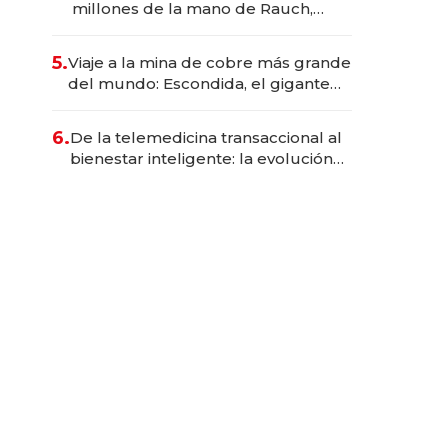
millones de la mano de Rauch,
Englebienne y Woloski
5.
Viaje a la mina de cobre más grande
del mundo: Escondida, el gigante
chileno que exporta US$ 14.000
millones anuales
6.
De la telemedicina transaccional al
bienestar inteligente: la evolución
de doc24 para transformar a las
organizaciones