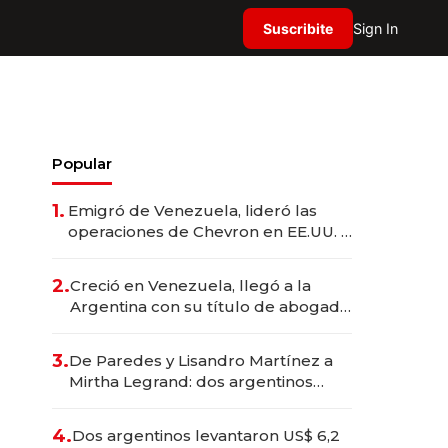
Suscribite
Sign In
Popular
1.
Emigró de Venezuela, lideró las
operaciones de Chevron en EE.UU. y
hoy es la única mujer CEO en Vaca
Muerta
2.
Creció en Venezuela, llegó a la
Argentina con su título de abogado
y construyó un imperio
gastronómico que revoluciona las
3.
De Paredes y Lisandro Martínez a
marcas "fast premium"
Mirtha Legrand: dos argentinos
impulsan el negocio del wellness
deportivo y el cuidado corporal
4.
Dos argentinos levantaron US$ 6,2