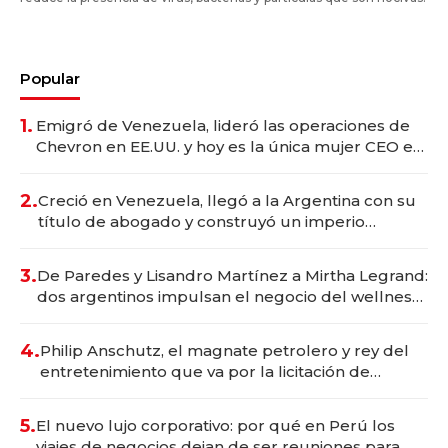
Popular
1.
Emigró de Venezuela, lideró las operaciones de
Chevron en EE.UU. y hoy es la única mujer CEO en
Vaca Muerta
2.
Creció en Venezuela, llegó a la Argentina con su
título de abogado y construyó un imperio
gastronómico que revoluciona las marcas "fast
premium"
3.
De Paredes y Lisandro Martínez a Mirtha Legrand:
dos argentinos impulsan el negocio del wellness
deportivo y el cuidado corporal
4.
Philip Anschutz, el magnate petrolero y rey del
entretenimiento que va por la licitación de
Tecnópolis junto a Fénix
5.
El nuevo lujo corporativo: por qué en Perú los
viajes de negocios dejan de ser reuniones para