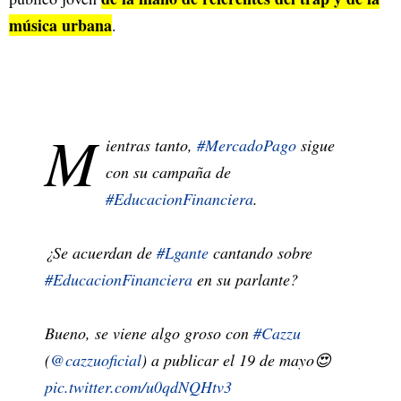
música urbana
.
M
ientras tanto,
#MercadoPago
sigue
con su campaña de
#EducacionFinanciera
.
¿Se acuerdan de
#Lgante
cantando sobre
#EducacionFinanciera
en su parlante?
Bueno, se viene algo groso con
#Cazzu
(
@cazzuoficial
) a publicar el 19 de mayo😍
pic.twitter.com/u0qdNQHtv3