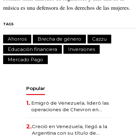
música es una defensora de los derechos de las mujeres.
TAGS
Ahorros
Brecha de género
Cazzu
Educación financiera
Inversiones
Mercado Pago
Popular
1.
Emigró de Venezuela, lideró las
operaciones de Chevron en
EE.UU. y hoy es la única mujer
CEO en Vaca Muerta
2.
Creció en Venezuela, llegó a la
Argentina con su título de
abogado y construyó un imperio