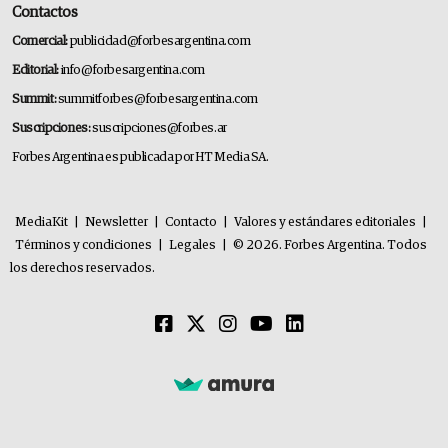
Contactos
Comercial:
publicidad@forbesargentina.com
Editorial:
info@forbesargentina.com
Summit:
summitforbes@forbesargentina.com
Suscripciones:
suscripciones@forbes.ar
Forbes Argentina es publicada por HT Media SA.
MediaKit
|
Newsletter
|
Contacto
|
Valores y estándares editoriales
|
Términos y condiciones
|
Legales
|
© 2026. Forbes Argentina. Todos
los derechos reservados.