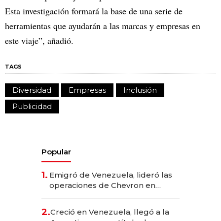
Esta investigación formará la base de una serie de
herramientas que ayudarán a las marcas y empresas en
este viaje”, añadió.
TAGS
Diversidad
Empresas
Inclusión
Publicidad
Popular
1.
Emigró de Venezuela, lideró las
operaciones de Chevron en
EE.UU. y hoy es la única mujer
CEO en Vaca Muerta
2.
Creció en Venezuela, llegó a la