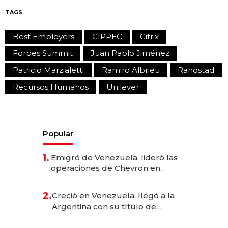
TAGS
Best Employers
CIPPEC
Citrix
Forbes Summit
Juan Pablo Jiménez
Patricio Marzialetti
Ramiro Albrieu
Randstad
Recursos Humanos
Unilever
Popular
1.
Emigró de Venezuela, lideró las
operaciones de Chevron en
EE.UU. y hoy es la única mujer
CEO en Vaca Muerta
2.
Creció en Venezuela, llegó a la
Argentina con su título de
abogado y construyó un imperio
gastronómico que revoluciona