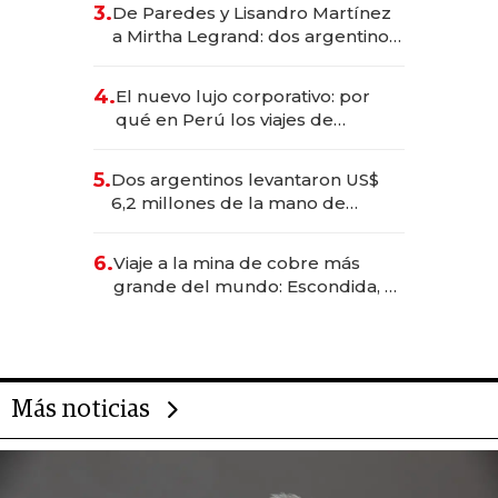
3.
De Paredes y Lisandro Martínez
las marcas "fast premium"
a Mirtha Legrand: dos argentinos
impulsan el negocio del wellness
deportivo y el cuidado corporal
4.
El nuevo lujo corporativo: por
qué en Perú los viajes de
negocios dejan de ser reuniones
para convertirse en experiencias
5.
Dos argentinos levantaron US$
transformadoras
6,2 millones de la mano de
Rauch, Englebienne y Woloski
6.
Viaje a la mina de cobre más
grande del mundo: Escondida, el
gigante chileno que exporta US$
14.000 millones anuales
Más noticias