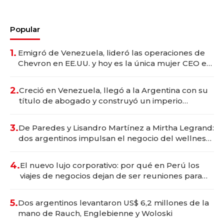
Popular
1.
Emigró de Venezuela, lideró las operaciones de
Chevron en EE.UU. y hoy es la única mujer CEO en
Vaca Muerta
2.
Creció en Venezuela, llegó a la Argentina con su
título de abogado y construyó un imperio
gastronómico que revoluciona las marcas "fast
premium"
3.
De Paredes y Lisandro Martínez a Mirtha Legrand:
dos argentinos impulsan el negocio del wellness
deportivo y el cuidado corporal
4.
El nuevo lujo corporativo: por qué en Perú los
viajes de negocios dejan de ser reuniones para
convertirse en experiencias transformadoras
5.
Dos argentinos levantaron US$ 6,2 millones de la
mano de Rauch, Englebienne y Woloski