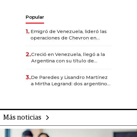
Popular
1.
Emigró de Venezuela, lideró las
operaciones de Chevron en
EE.UU. y hoy es la única mujer
CEO en Vaca Muerta
2.
Creció en Venezuela, llegó a la
Argentina con su título de
abogado y construyó un imperio
gastronómico que revoluciona
3.
De Paredes y Lisandro Martínez
las marcas "fast premium"
a Mirtha Legrand: dos argentinos
impulsan el negocio del wellness
deportivo y el cuidado corporal
Más noticias