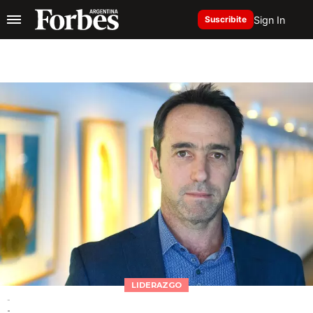
Sign In
Suscribite
LIDERAZGO
-
-