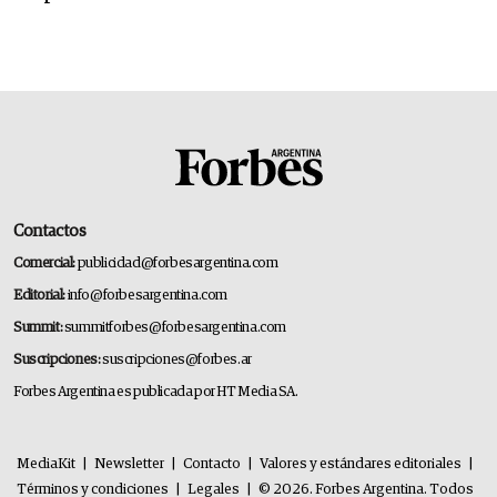
Contactos
Comercial:
publicidad@forbesargentina.com
Editorial:
info@forbesargentina.com
Summit:
summitforbes@forbesargentina.com
Suscripciones:
suscripciones@forbes.ar
Forbes Argentina es publicada por HT Media SA.
MediaKit
|
Newsletter
|
Contacto
|
Valores y estándares editoriales
|
Términos y condiciones
|
Legales
|
© 2026. Forbes Argentina. Todos