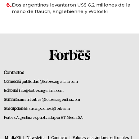
6.
Dos argentinos levantaron US$ 6,2 millones de la
mano de Rauch, Englebienne y Woloski
Contactos
Comercial:
publicidad@forbesargentina.com
Editorial:
info@forbesargentina.com
Summit:
summitforbes@forbesargentina.com
Suscripciones:
suscripciones@forbes.ar
Forbes Argentina es publicada por HT Media SA.
MediaKit
|
Newsletter
|
Contacto
|
Valores y estándares editoriales
|