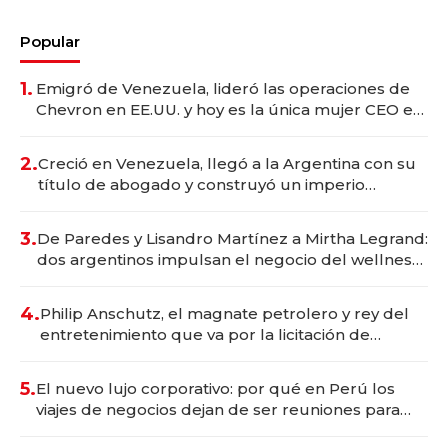
Popular
1.
Emigró de Venezuela, lideró las operaciones de
Chevron en EE.UU. y hoy es la única mujer CEO en
Vaca Muerta
2.
Creció en Venezuela, llegó a la Argentina con su
título de abogado y construyó un imperio
gastronómico que revoluciona las marcas "fast
premium"
3.
De Paredes y Lisandro Martínez a Mirtha Legrand:
dos argentinos impulsan el negocio del wellness
deportivo y el cuidado corporal
4.
Philip Anschutz, el magnate petrolero y rey del
entretenimiento que va por la licitación de
Tecnópolis junto a Fénix
5.
El nuevo lujo corporativo: por qué en Perú los
viajes de negocios dejan de ser reuniones para
convertirse en experiencias transformadoras