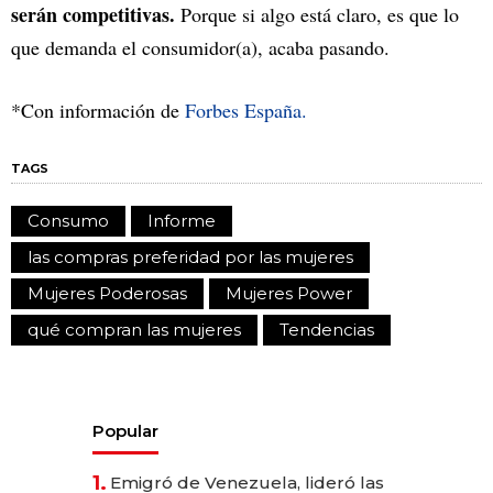
serán competitivas.
Porque si algo está claro, es que lo
que demanda el consumidor(a), acaba pasando.
*Con información de
Forbes España.
TAGS
Consumo
Informe
las compras preferidad por las mujeres
Mujeres Poderosas
Mujeres Power
qué compran las mujeres
Tendencias
Popular
1.
Emigró de Venezuela, lideró las