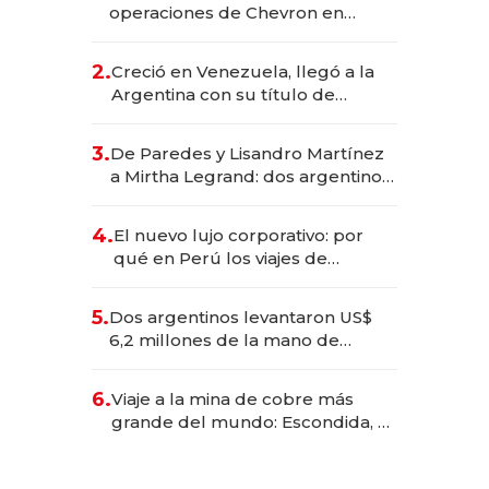
operaciones de Chevron en
EE.UU. y hoy es la única mujer
CEO en Vaca Muerta
2.
Creció en Venezuela, llegó a la
Argentina con su título de
abogado y construyó un imperio
gastronómico que revoluciona
3.
De Paredes y Lisandro Martínez
las marcas "fast premium"
a Mirtha Legrand: dos argentinos
impulsan el negocio del wellness
deportivo y el cuidado corporal
4.
El nuevo lujo corporativo: por
qué en Perú los viajes de
negocios dejan de ser reuniones
para convertirse en experiencias
5.
Dos argentinos levantaron US$
transformadoras
6,2 millones de la mano de
Rauch, Englebienne y Woloski
6.
Viaje a la mina de cobre más
grande del mundo: Escondida, el
gigante chileno que exporta US$
14.000 millones anuales