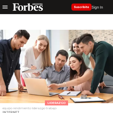
Sign In
Suscribite
LIDERAZGO
equipo rendimiento liderazgo trabajo
INTERNET