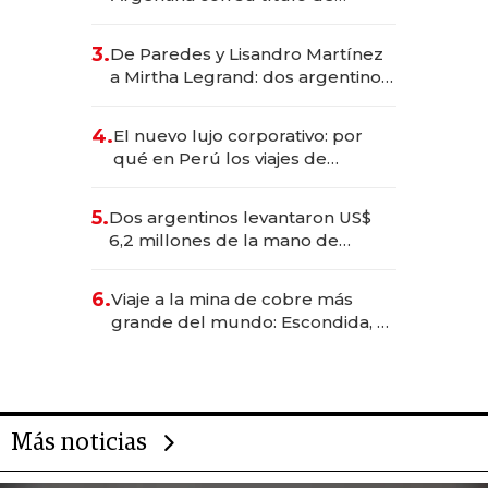
abogado y construyó un imperio
gastronómico que revoluciona
3.
De Paredes y Lisandro Martínez
las marcas "fast premium"
a Mirtha Legrand: dos argentinos
impulsan el negocio del wellness
deportivo y el cuidado corporal
4.
El nuevo lujo corporativo: por
qué en Perú los viajes de
negocios dejan de ser reuniones
para convertirse en experiencias
5.
Dos argentinos levantaron US$
transformadoras
6,2 millones de la mano de
Rauch, Englebienne y Woloski
6.
Viaje a la mina de cobre más
grande del mundo: Escondida, el
gigante chileno que exporta US$
14.000 millones anuales
Más noticias