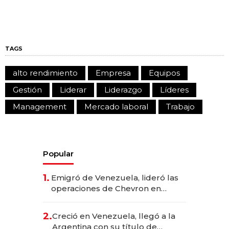
TAGS
alto rendimiento
Empresa
Equipos
Gestión
Liderar
Liderazgo
Líderes
Management
Mercado laboral
Trabajo
Popular
1.
Emigró de Venezuela, lideró las
operaciones de Chevron en
EE.UU. y hoy es la única mujer
CEO en Vaca Muerta
2.
Creció en Venezuela, llegó a la
Argentina con su título de