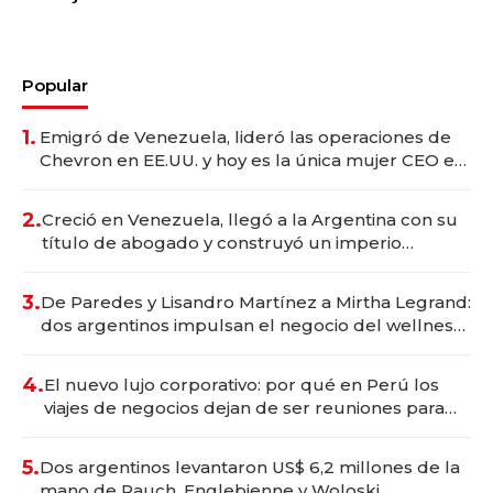
Popular
1.
Emigró de Venezuela, lideró las operaciones de
Chevron en EE.UU. y hoy es la única mujer CEO en
Vaca Muerta
2.
Creció en Venezuela, llegó a la Argentina con su
título de abogado y construyó un imperio
gastronómico que revoluciona las marcas "fast
premium"
3.
De Paredes y Lisandro Martínez a Mirtha Legrand:
dos argentinos impulsan el negocio del wellness
deportivo y el cuidado corporal
4.
El nuevo lujo corporativo: por qué en Perú los
viajes de negocios dejan de ser reuniones para
convertirse en experiencias transformadoras
5.
Dos argentinos levantaron US$ 6,2 millones de la
mano de Rauch, Englebienne y Woloski