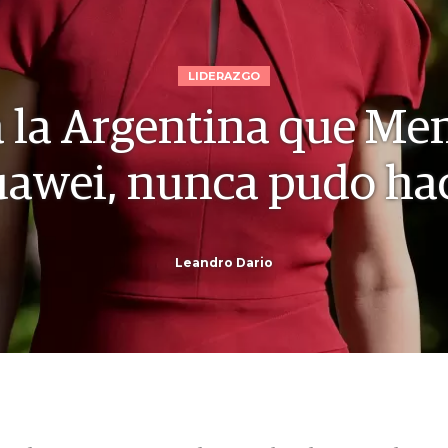
LIDERAZGO
 a la Argentina que Men
awei, nunca pudo ha
Leandro Dario