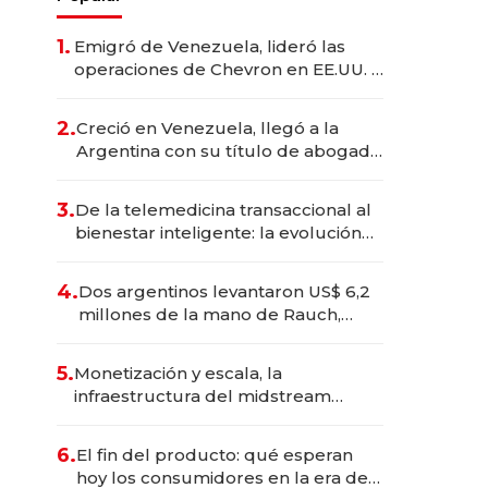
1.
Emigró de Venezuela, lideró las
operaciones de Chevron en EE.UU. y
hoy es la única mujer CEO en Vaca
Muerta
2.
Creció en Venezuela, llegó a la
Argentina con su título de abogado
y construyó un imperio
gastronómico que revoluciona las
3.
De la telemedicina transaccional al
marcas "fast premium"
bienestar inteligente: la evolución
de doc24 para transformar a las
organizaciones
4.
Dos argentinos levantaron US$ 6,2
millones de la mano de Rauch,
Englebienne y Woloski
5.
Monetización y escala, la
infraestructura del midstream
busca destrabar el potencial de
Vaca Muerta
6.
El fin del producto: qué esperan
hoy los consumidores en la era de