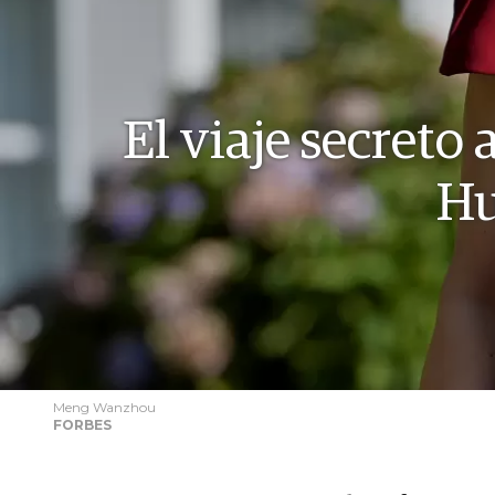
El viaje secreto
Hu
Meng Wanzhou
FORBES