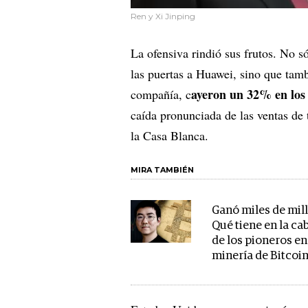
Ren y Xi Jinping
La ofensiva rindió sus frutos. No s
las puertas a Huawei, sino que tam
ayeron un 32% en los 
compañía, c
caída pronunciada de las ventas de 
la Casa Blanca.
MIRA TAMBIÉN
Ganó miles de mil
Qué tiene en la c
de los pioneros en
minería de Bitcoi