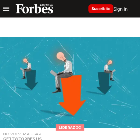
Sign In
Suscribite
LIDERAZGO
NO VOLVER A USAR
GETTY/FORBES US