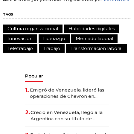
TAGS
Cultura organizacional
Habilidades digitales
Innovación
Liderazgo
Mercado laboral
Teletrabajo
Trabajo
Transformación laboral
Popular
1.
Emigró de Venezuela, lideró las
operaciones de Chevron en
EE.UU. y hoy es la única mujer
CEO en Vaca Muerta
2.
Creció en Venezuela, llegó a la
Argentina con su título de
abogado y construyó un imperio
gastronómico que revoluciona