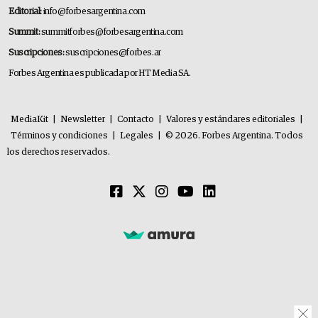
Editorial:
info@forbesargentina.com
Summit:
summitforbes@forbesargentina.com
Suscripciones:
suscripciones@forbes.ar
Forbes Argentina es publicada por HT Media SA.
MediaKit
|
Newsletter
|
Contacto
|
Valores y estándares editoriales
|
Términos y condiciones
|
Legales
|
© 2026. Forbes Argentina. Todos
los derechos reservados.