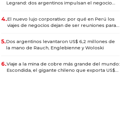
Legrand: dos argentinos impulsan el negocio
del wellness deportivo y el cuidado corporal
4.
El nuevo lujo corporativo: por qué en Perú los
viajes de negocios dejan de ser reuniones para
convertirse en experiencias transformadoras
5.
Dos argentinos levantaron US$ 6,2 millones de
la mano de Rauch, Englebienne y Woloski
6.
Viaje a la mina de cobre más grande del mundo:
Escondida, el gigante chileno que exporta US$
14.000 millones anuales