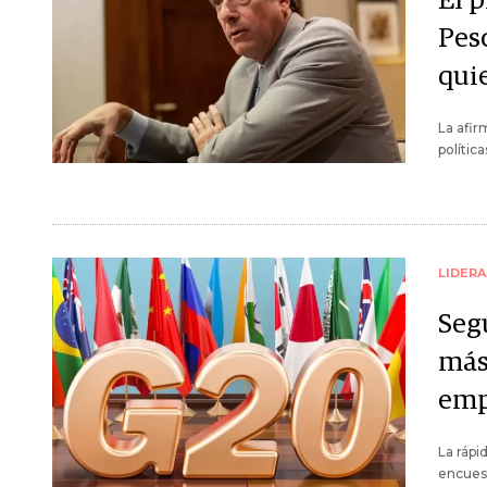
El 
Pesc
quie
La afir
polític
LIDER
Seg
más
emp
La rápi
encuest