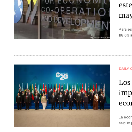
este
may
Para es
118,6% 
DAILY 
Los 
impa
eco
La eco
según p