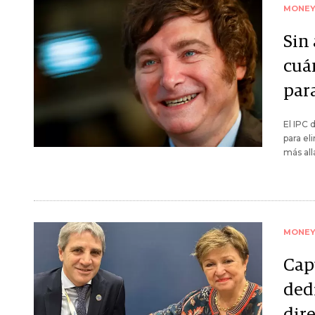
MONE
Sin
cuá
para
El IPC 
para el
más all
MONE
Cap
ded
dir