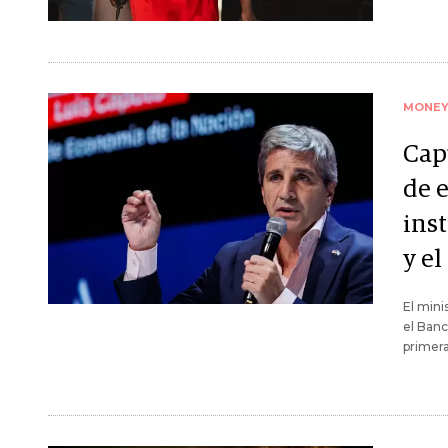
MONE
Cap
de 
ins
y e
El mini
el Banc
primera