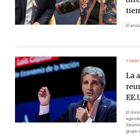
tie
El encu
TODAY
La 
reu
EE.
El mini
agenda 
Reunión
grupo a