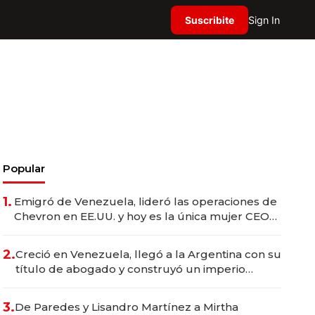
Suscribite
Sign In
Popular
1.
Emigró de Venezuela, lideró las operaciones de
Chevron en EE.UU. y hoy es la única mujer CEO
en Vaca Muerta
2.
Creció en Venezuela, llegó a la Argentina con su
título de abogado y construyó un imperio
gastronómico que revoluciona las marcas "fast
premium"
3.
De Paredes y Lisandro Martínez a Mirtha