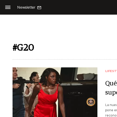
Newsletter
#G20
LIFEST
Qué 
sup
La nuev
pone e
reconoc