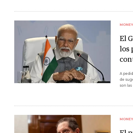
MONE
El 
los 
cont
A pedid
de suge
son las
MONE