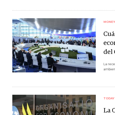
MONE
Cuá
eco
del
La rece
ambient
TODAY
La 