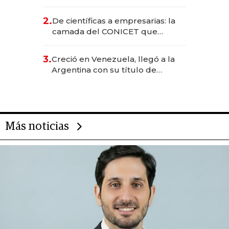
EE.UU. y hoy es la única mujer
CEO en Vaca Muerta
2.
De científicas a empresarias: la
camada del CONICET que
levantó más de US$ 40 millones
para fundar startups biotech
3.
Creció en Venezuela, llegó a la
Argentina con su título de
abogado y construyó un imperio
gastronómico que revoluciona
las marcas "fast premium"
Más noticias