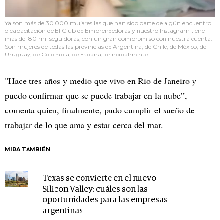
Ya son más de 30.000 mujeres las que han sido parte de algún encuentro
o capacitación de El Club de Emprendedoras y nuestro Instagram tiene
más de 180 mil seguidoras, con un gran compromiso con nuestra cuenta.
Son mujeres de todas las provincias de Argentina, de Chile, de México, de
Uruguay, de Colombia, de España, principalmente.
"Hace tres años y medio que vivo en Rio de Janeiro y
puedo confirmar que se puede trabajar en la nube”,
comenta quien, finalmente, pudo cumplir el sueño de
trabajar de lo que ama y estar cerca del mar.
MIRA TAMBIÉN
Texas se convierte en el nuevo
Silicon Valley: cuáles son las
oportunidades para las empresas
argentinas