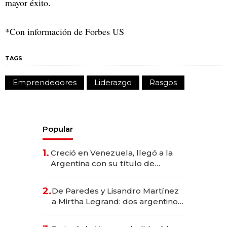
mayor éxito.
*Con información de Forbes US
TAGS
Emprendedores
Liderazgo
Rasgos
Popular
1.
Creció en Venezuela, llegó a la
Argentina con su título de
abogado y construyó un imperio
gastronómico que revoluciona
2.
De Paredes y Lisandro Martínez
las marcas "fast premium"
a Mirtha Legrand: dos argentinos
impulsan el negocio del wellness
deportivo y el cuidado corporal