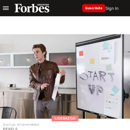
Sign In
Suscribite
LIDERAZGO
startup, emprendedor
PEXELS