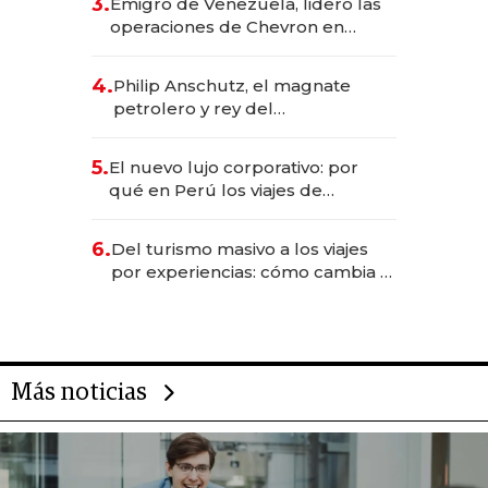
3.
Emigró de Venezuela, lideró las
operaciones de Chevron en
EE.UU. y hoy es la única mujer
CEO en Vaca Muerta
4.
Philip Anschutz, el magnate
petrolero y rey del
entretenimiento que va por la
licitación de Tecnópolis junto a
5.
El nuevo lujo corporativo: por
Fénix
qué en Perú los viajes de
negocios dejan de ser reuniones
para convertirse en experiencias
6.
Del turismo masivo a los viajes
transformadoras
por experiencias: cómo cambia el
negocio de la asistencia al viajero
Más noticias