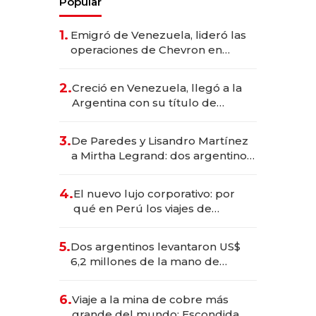
Popular
1.
Emigró de Venezuela, lideró las
operaciones de Chevron en
EE.UU. y hoy es la única mujer
CEO en Vaca Muerta
2.
Creció en Venezuela, llegó a la
Argentina con su título de
abogado y construyó un imperio
gastronómico que revoluciona
3.
De Paredes y Lisandro Martínez
las marcas "fast premium"
a Mirtha Legrand: dos argentinos
impulsan el negocio del wellness
deportivo y el cuidado corporal
4.
El nuevo lujo corporativo: por
qué en Perú los viajes de
negocios dejan de ser reuniones
para convertirse en experiencias
5.
Dos argentinos levantaron US$
transformadoras
6,2 millones de la mano de
Rauch, Englebienne y Woloski
6.
Viaje a la mina de cobre más
grande del mundo: Escondida, el