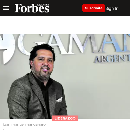
Sign In
Suscribite
LIDERAZGO
juan manuel manganaro
.