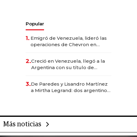
Popular
1.
Emigró de Venezuela, lideró las
operaciones de Chevron en
EE.UU. y hoy es la única mujer
CEO en Vaca Muerta
2.
Creció en Venezuela, llegó a la
Argentina con su título de
abogado y construyó un imperio
gastronómico que revoluciona
3.
De Paredes y Lisandro Martínez
las marcas "fast premium"
a Mirtha Legrand: dos argentinos
impulsan el negocio del wellness
deportivo y el cuidado corporal
Más noticias