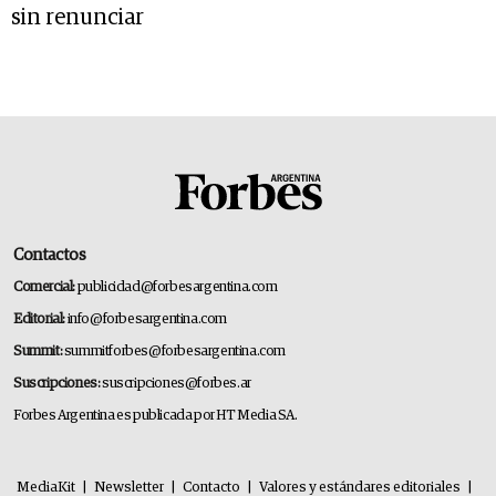
sin renunciar
Contactos
Comercial:
publicidad@forbesargentina.com
Editorial:
info@forbesargentina.com
Summit:
summitforbes@forbesargentina.com
Suscripciones:
suscripciones@forbes.ar
Forbes Argentina es publicada por HT Media SA.
MediaKit
|
Newsletter
|
Contacto
|
Valores y estándares editoriales
|