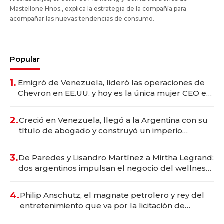
Mastellone Hnos., explica la estrategia de la compañía para
acompañar las nuevas tendencias de consumo.
Popular
1.
Emigró de Venezuela, lideró las operaciones de
Chevron en EE.UU. y hoy es la única mujer CEO en
Vaca Muerta
2.
Creció en Venezuela, llegó a la Argentina con su
título de abogado y construyó un imperio
gastronómico que revoluciona las marcas "fast
premium"
3.
De Paredes y Lisandro Martínez a Mirtha Legrand:
dos argentinos impulsan el negocio del wellness
deportivo y el cuidado corporal
4.
Philip Anschutz, el magnate petrolero y rey del
entretenimiento que va por la licitación de
Tecnópolis junto a Fénix