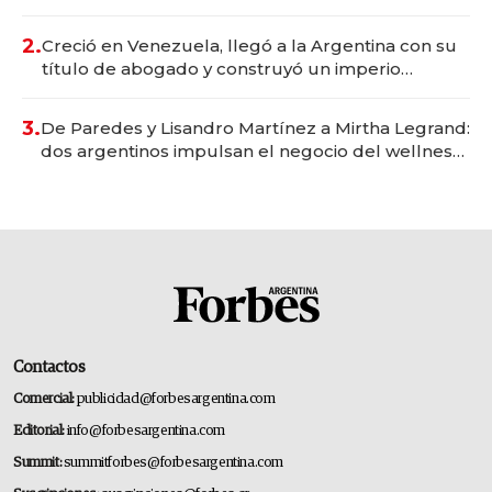
Vaca Muerta
2.
Creció en Venezuela, llegó a la Argentina con su
título de abogado y construyó un imperio
gastronómico que revoluciona las marcas "fast
premium"
3.
De Paredes y Lisandro Martínez a Mirtha Legrand:
dos argentinos impulsan el negocio del wellness
deportivo y el cuidado corporal
Contactos
Comercial:
publicidad@forbesargentina.com
Editorial:
info@forbesargentina.com
Summit:
summitforbes@forbesargentina.com