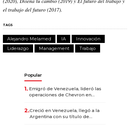
(2020), Diseña tu cambio (2019) y El futuro del trabajo y
el trabajo del futuro (2017).
TAGS
Alejandro Melamed
IA
Innovación
Liderazgo
Management
Trabajo
Popular
1.
Emigró de Venezuela, lideró las
operaciones de Chevron en
EE.UU. y hoy es la única mujer
CEO en Vaca Muerta
2.
Creció en Venezuela, llegó a la
Argentina con su título de
abogado y construyó un imperio
gastronómico que revoluciona