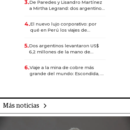
3.
De Paredes y Lisandro Martínez
las marcas "fast premium"
a Mirtha Legrand: dos argentinos
impulsan el negocio del wellness
deportivo y el cuidado corporal
4.
El nuevo lujo corporativo: por
qué en Perú los viajes de
negocios dejan de ser reuniones
para convertirse en experiencias
5.
Dos argentinos levantaron US$
transformadoras
6,2 millones de la mano de
Rauch, Englebienne y Woloski
6.
Viaje a la mina de cobre más
grande del mundo: Escondida, el
gigante chileno que exporta US$
14.000 millones anuales
Más noticias