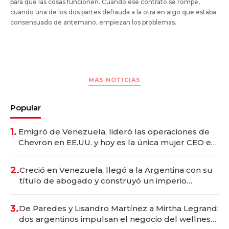
para que las cosas funcionen. Cuando ese contrato se rompe,
cuando una de los dos partes defrauda a la otra en algo que estaba
consensuado de antemano, empiezan los problemas.
MAS NOTICIAS
Popular
1.
Emigró de Venezuela, lideró las operaciones de
Chevron en EE.UU. y hoy es la única mujer CEO en
Vaca Muerta
2.
Creció en Venezuela, llegó a la Argentina con su
título de abogado y construyó un imperio
gastronómico que revoluciona las marcas "fast
premium"
3.
De Paredes y Lisandro Martínez a Mirtha Legrand:
dos argentinos impulsan el negocio del wellness