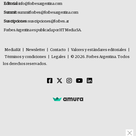
Editorial:
info@forbesargentina.com
Summit:
summitforbes@forbesargentina.com
Suscripciones:
suscripciones@forbes.ar
Forbes Argentina es publicada por HT Media SA.
MediaKit
|
Newsletter
|
Contacto
|
Valores y estándares editoriales
|
Términos y condiciones
|
Legales
|
© 2026. Forbes Argentina. Todos
los derechos reservados.