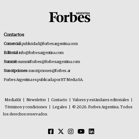
Contactos
Comercial:
publicidad@forbesargentina.com
Editorial:
info@forbesargentina.com
Summit:
summitforbes@forbesargentina.com
Suscripciones:
suscripciones@forbes.ar
Forbes Argentina es publicada por HT Media SA.
MediaKit
|
Newsletter
|
Contacto
|
Valores y estándares editoriales
|
Términos y condiciones
|
Legales
|
© 2026. Forbes Argentina. Todos
los derechos reservados.