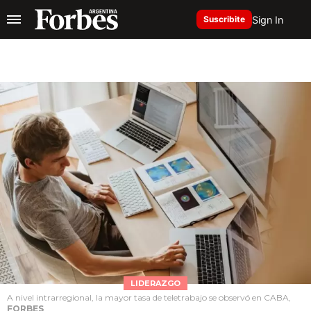
Sign In
Suscribite
LIDERAZGO
A nivel intrarregional, la mayor tasa de teletrabajo se observó en CABA,
FORBES