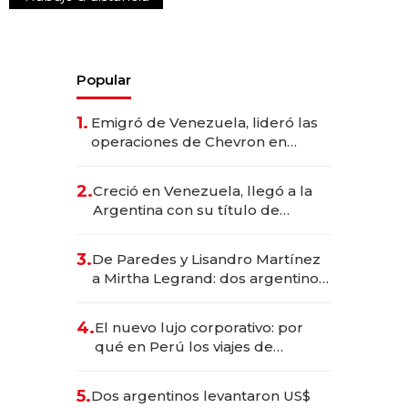
Popular
1.
Emigró de Venezuela, lideró las
operaciones de Chevron en
EE.UU. y hoy es la única mujer
CEO en Vaca Muerta
2.
Creció en Venezuela, llegó a la
Argentina con su título de
abogado y construyó un imperio
gastronómico que revoluciona
3.
De Paredes y Lisandro Martínez
las marcas "fast premium"
a Mirtha Legrand: dos argentinos
impulsan el negocio del wellness
deportivo y el cuidado corporal
4.
El nuevo lujo corporativo: por
qué en Perú los viajes de
negocios dejan de ser reuniones
para convertirse en experiencias
5.
Dos argentinos levantaron US$
transformadoras