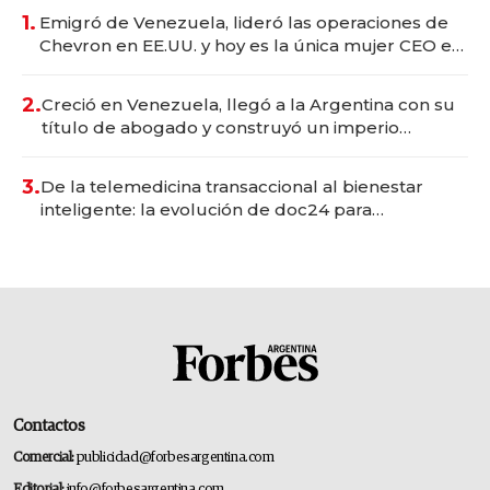
1.
Emigró de Venezuela, lideró las operaciones de
Chevron en EE.UU. y hoy es la única mujer CEO en
Vaca Muerta
2.
Creció en Venezuela, llegó a la Argentina con su
título de abogado y construyó un imperio
gastronómico que revoluciona las marcas "fast
premium"
3.
De la telemedicina transaccional al bienestar
inteligente: la evolución de doc24 para
transformar a las organizaciones
Contactos
Comercial:
publicidad@forbesargentina.com
Editorial:
info@forbesargentina.com