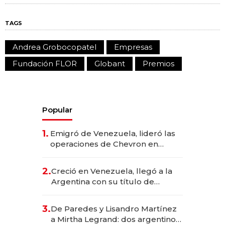
TAGS
Andrea Grobocopatel
Empresas
Fundación FLOR
Globant
Premios
Popular
1.
Emigró de Venezuela, lideró las
operaciones de Chevron en
EE.UU. y hoy es la única mujer
CEO en Vaca Muerta
2.
Creció en Venezuela, llegó a la
Argentina con su título de
abogado y construyó un imperio
gastronómico que revoluciona
3.
De Paredes y Lisandro Martínez
las marcas "fast premium"
a Mirtha Legrand: dos argentinos