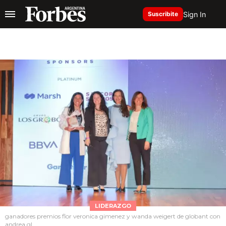
Sign In
Suscribite
LIDERAZGO
ganadores premios flor veronica gimenez y wanda weigert de globant con
andrea gl