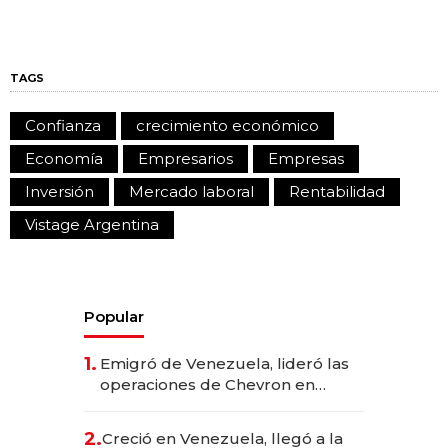
TAGS
Confianza
crecimiento económico
Economía
Empresarios
Empresas
Inversión
Mercado laboral
Rentabilidad
Vistage Argentina
Popular
1.
Emigró de Venezuela, lideró las
operaciones de Chevron en
EE.UU. y hoy es la única mujer
CEO en Vaca Muerta
2.
Creció en Venezuela, llegó a la