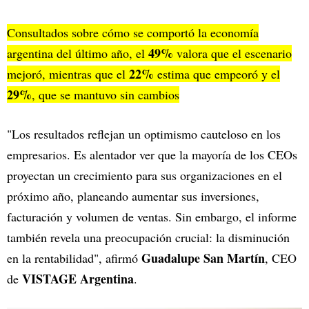
Consultados sobre cómo se comportó la economía
49%
argentina del último año, el
valora que el escenario
22%
mejoró, mientras que el
estima que empeoró y el
29%
, que se mantuvo sin cambios
"Los resultados reflejan un optimismo cauteloso en los
empresarios. Es alentador ver que la mayoría de los CEOs
proyectan un crecimiento para sus organizaciones en el
próximo año, planeando aumentar sus inversiones,
facturación y volumen de ventas. Sin embargo, el informe
también revela una preocupación crucial: la disminución
Guadalupe San Martín
en la rentabilidad", afirmó
, CEO
VISTAGE Argentina
de
.