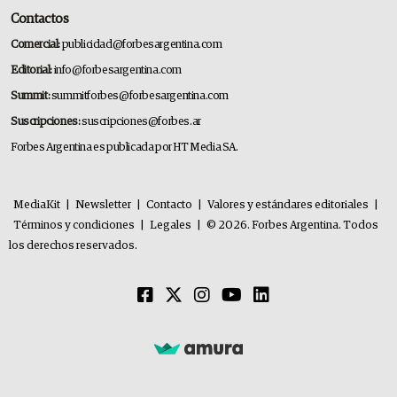
Contactos
Comercial:
publicidad@forbesargentina.com
Editorial:
info@forbesargentina.com
Summit:
summitforbes@forbesargentina.com
Suscripciones:
suscripciones@forbes.ar
Forbes Argentina es publicada por HT Media SA.
MediaKit
|
Newsletter
|
Contacto
|
Valores y estándares editoriales
|
Términos y condiciones
|
Legales
|
© 2026. Forbes Argentina. Todos
los derechos reservados.