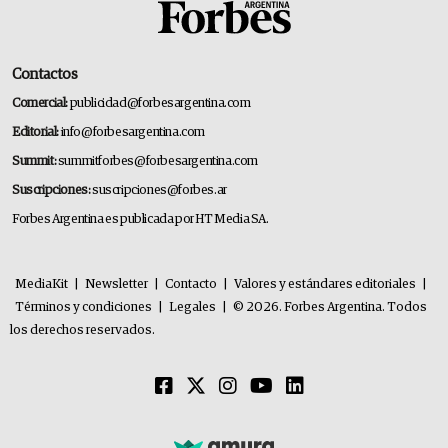
Contactos
Comercial:
publicidad@forbesargentina.com
Editorial:
info@forbesargentina.com
Summit:
summitforbes@forbesargentina.com
Suscripciones:
suscripciones@forbes.ar
Forbes Argentina es publicada por HT Media SA.
MediaKit
|
Newsletter
|
Contacto
|
Valores y estándares editoriales
|
Términos y condiciones
|
Legales
|
© 2026. Forbes Argentina. Todos
los derechos reservados.