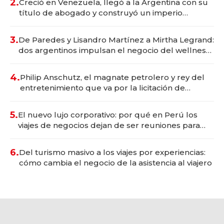
2.
Creció en Venezuela, llegó a la Argentina con su
título de abogado y construyó un imperio
gastronómico que revoluciona las marcas "fast
premium"
3.
De Paredes y Lisandro Martínez a Mirtha Legrand:
dos argentinos impulsan el negocio del wellness
deportivo y el cuidado corporal
4.
Philip Anschutz, el magnate petrolero y rey del
entretenimiento que va por la licitación de
Tecnópolis junto a Fénix
5.
El nuevo lujo corporativo: por qué en Perú los
viajes de negocios dejan de ser reuniones para
convertirse en experiencias transformadoras
6.
Del turismo masivo a los viajes por experiencias:
cómo cambia el negocio de la asistencia al viajero