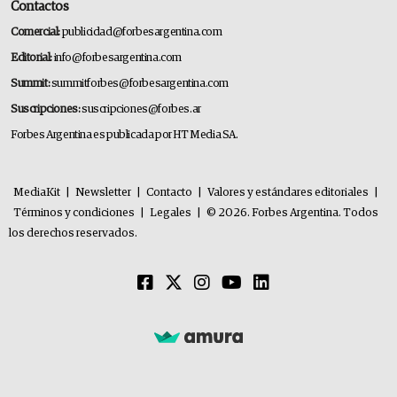
Contactos
Comercial:
publicidad@forbesargentina.com
Editorial:
info@forbesargentina.com
Summit:
summitforbes@forbesargentina.com
Suscripciones:
suscripciones@forbes.ar
Forbes Argentina es publicada por HT Media SA.
MediaKit
|
Newsletter
|
Contacto
|
Valores y estándares editoriales
|
Términos y condiciones
|
Legales
|
© 2026. Forbes Argentina. Todos
los derechos reservados.