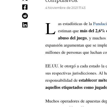
compulsivos.
4 Noviembre de 2021 17.43
L
as estadísticas de la
Fundaci
más del 2,6% d
estiman que
abuso del juego
, y muchos 
expansión argumentan que se impl
millones de personas que luchan con
EE.UU. le otorgó a cada estado la c
sus respectivas jurisdicciones. Al h
establecer méto
responsabilidad de
aquellos etiquetados como jugado
Muchos operadores de apuestas depor