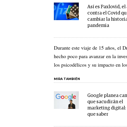
Así es Paxlovid, el
contra el Covid q
cambiar la historia
pandemia
Durante este viaje de 15 años, el D
hecho poco para avanzar en la inve
los psicodélicos y su impacto en los
MIRA TAMBIÉN
Google planea ca
que sacudirán el
marketing digital:
que saber