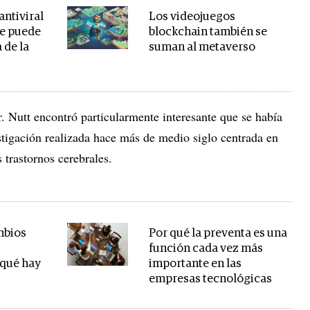
 antiviral
Los videojuegos
ue puede
blockchain también se
 de la
suman al metaverso
r. Nutt encontró particularmente interesante que se había
stigación realizada hace más de medio siglo centrada en
 trastornos cerebrales.
mbios
Por qué la preventa es una
función cada vez más
 qué hay
importante en las
empresas tecnológicas