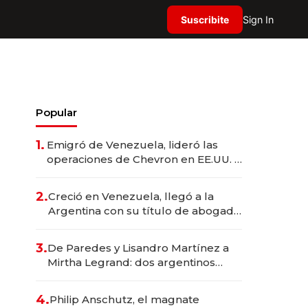
Suscribite
Sign In
Popular
1.
Emigró de Venezuela, lideró las
operaciones de Chevron en EE.UU. y
hoy es la única mujer CEO en Vaca
Muerta
2.
Creció en Venezuela, llegó a la
Argentina con su título de abogado
y construyó un imperio
gastronómico que revoluciona las
3.
De Paredes y Lisandro Martínez a
marcas "fast premium"
Mirtha Legrand: dos argentinos
impulsan el negocio del wellness
deportivo y el cuidado corporal
4.
Philip Anschutz, el magnate