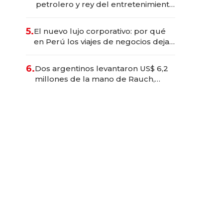
petrolero y rey del entretenimiento
que va por la licitación de
Tecnópolis junto a Fénix
5.
El nuevo lujo corporativo: por qué
en Perú los viajes de negocios dejan
de ser reuniones para convertirse
en experiencias transformadoras
6.
Dos argentinos levantaron US$ 6,2
millones de la mano de Rauch,
Englebienne y Woloski