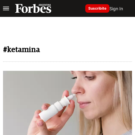
Sign In
Suscribite
#ketamina