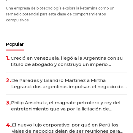
Una empresa de biotecnología explora la ketamina como un
remedio potencial para esta clase de comportamientos
compulsivos.
Popular
1.
Creció en Venezuela, llegó a la Argentina con su
título de abogado y construyó un imperio
gastronómico que revoluciona las marcas "fast
premium"
2.
De Paredes y Lisandro Martínez a Mirtha
Legrand: dos argentinos impulsan el negocio del
wellness deportivo y el cuidado corporal
3.
Philip Anschutz, el magnate petrolero y rey del
entretenimiento que va por la licitación de
Tecnópolis junto a Fénix
4.
El nuevo lujo corporativo: por qué en Perú los
viajes de negocios dejan de ser reuniones para