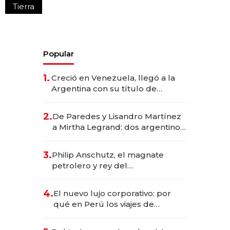
Tierra
Popular
1.
Creció en Venezuela, llegó a la
Argentina con su título de
abogado y construyó un imperio
gastronómico que revoluciona
2.
De Paredes y Lisandro Martínez
las marcas "fast premium"
a Mirtha Legrand: dos argentinos
impulsan el negocio del wellness
deportivo y el cuidado corporal
3.
Philip Anschutz, el magnate
petrolero y rey del
entretenimiento que va por la
licitación de Tecnópolis junto a
4.
El nuevo lujo corporativo: por
Fénix
qué en Perú los viajes de
negocios dejan de ser reuniones
para convertirse en experiencias