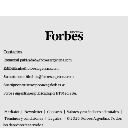
Contactos
Comercial:
publicidad@forbesargentina.com
Editorial:
info@forbesargentina.com
Summit:
summitforbes@forbesargentina.com
Suscripciones:
suscripciones@forbes.ar
Forbes Argentina es publicada por HT Media SA.
MediaKit
|
Newsletter
|
Contacto
|
Valores y estándares editoriales
|
Términos y condiciones
|
Legales
|
© 2026. Forbes Argentina. Todos
los derechos reservados.