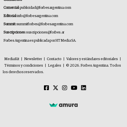
Comercial:
publicidad@forbesargentina.com
Editorial:
info@forbesargentina.com
Summit:
summitforbes@forbesargentina.com
Suscripciones:
suscripciones@forbes.ar
Forbes Argentina es publicada por HT Media SA.
MediaKit
|
Newsletter
|
Contacto
|
Valores y estándares editoriales
|
Términos y condiciones
|
Legales
|
© 2026. Forbes Argentina. Todos
los derechos reservados.