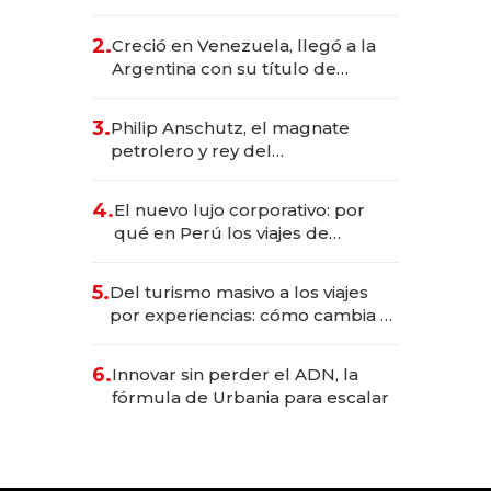
impulsan el negocio del wellness
deportivo y el cuidado corporal
2.
Creció en Venezuela, llegó a la
Argentina con su título de
abogado y construyó un imperio
gastronómico que revoluciona
3.
Philip Anschutz, el magnate
las marcas "fast premium"
petrolero y rey del
entretenimiento que va por la
licitación de Tecnópolis junto a
4.
El nuevo lujo corporativo: por
Fénix
qué en Perú los viajes de
negocios dejan de ser reuniones
para convertirse en experiencias
5.
Del turismo masivo a los viajes
transformadoras
por experiencias: cómo cambia el
negocio de la asistencia al viajero
6.
Innovar sin perder el ADN, la
fórmula de Urbania para escalar