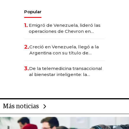
Popular
1.
Emigró de Venezuela, lideró las
operaciones de Chevron en
EE.UU. y hoy es la única mujer
CEO en Vaca Muerta
2.
Creció en Venezuela, llegó a la
Argentina con su título de
abogado y construyó un imperio
gastronómico que revoluciona
3.
De la telemedicina transaccional
las marcas "fast premium"
al bienestar inteligente: la
evolución de doc24 para
transformar a las organizaciones
Más noticias