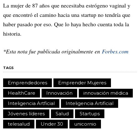
La mujer de 87 años que necesitaba estrógeno vaginal y
que encontró el camino hacia una startup no tendría que
haber pasado por eso. Que lo haya hecho cuenta toda la
historia.
*Esta nota fue publicada originalmente en
Forbes.com
TAGS
Emprendedores
Emprender Mujeres
HealthCare
Innovación
innovación médica
Inteligencia Artficial
Inteligencia Artificial
Jóvenes líderes
Salud
Startups
telesalud
Under 30
unicornio