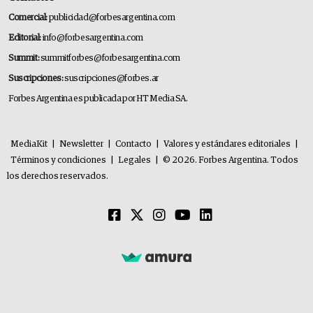
Comercial:
publicidad@forbesargentina.com
Editorial:
info@forbesargentina.com
Summit:
summitforbes@forbesargentina.com
Suscripciones:
suscripciones@forbes.ar
Forbes Argentina es publicada por HT Media SA.
MediaKit
|
Newsletter
|
Contacto
|
Valores y estándares editoriales
|
Términos y condiciones
|
Legales
|
© 2026. Forbes Argentina. Todos
los derechos reservados.