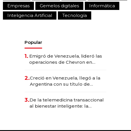
Empresas
Gemelos digitales
Informática
Inteligencia Artificial
Tecnología
Popular
1.
Emigró de Venezuela, lideró las
operaciones de Chevron en
EE.UU. y hoy es la única mujer
CEO en Vaca Muerta
2.
Creció en Venezuela, llegó a la
Argentina con su título de
abogado y construyó un imperio
gastronómico que revoluciona
3.
De la telemedicina transaccional
las marcas "fast premium"
al bienestar inteligente: la
evolución de doc24 para
transformar a las organizaciones