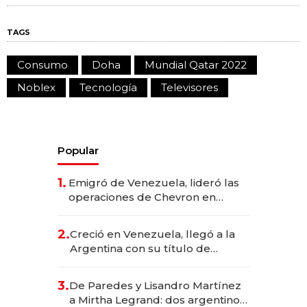
TAGS
Consumo
Doha
Mundial Qatar 2022
Noblex
Tecnología
Televisores
Popular
1.
Emigró de Venezuela, lideró las
operaciones de Chevron en
EE.UU. y hoy es la única mujer
CEO en Vaca Muerta
2.
Creció en Venezuela, llegó a la
Argentina con su título de
abogado y construyó un imperio
gastronómico que revoluciona
3.
De Paredes y Lisandro Martínez
las marcas "fast premium"
a Mirtha Legrand: dos argentinos