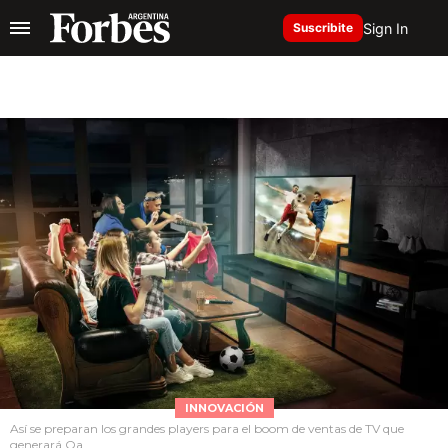
Sign In
Suscribite
INNOVACIÓN
Así se preparan los grandes players para el boom de ventas de TV que
generará Qa