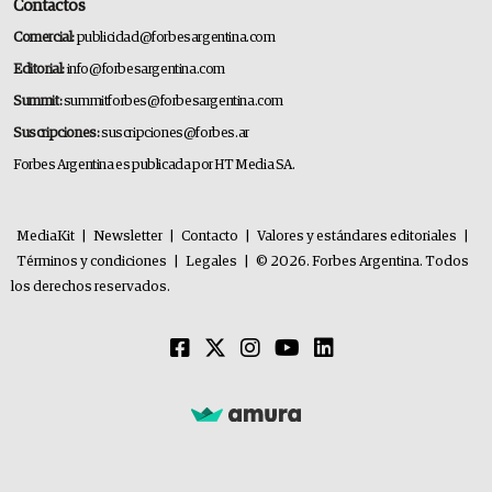
Contactos
Comercial:
publicidad@forbesargentina.com
Editorial:
info@forbesargentina.com
Summit:
summitforbes@forbesargentina.com
Suscripciones:
suscripciones@forbes.ar
Forbes Argentina es publicada por HT Media SA.
MediaKit
|
Newsletter
|
Contacto
|
Valores y estándares editoriales
|
Términos y condiciones
|
Legales
|
© 2026. Forbes Argentina. Todos
los derechos reservados.