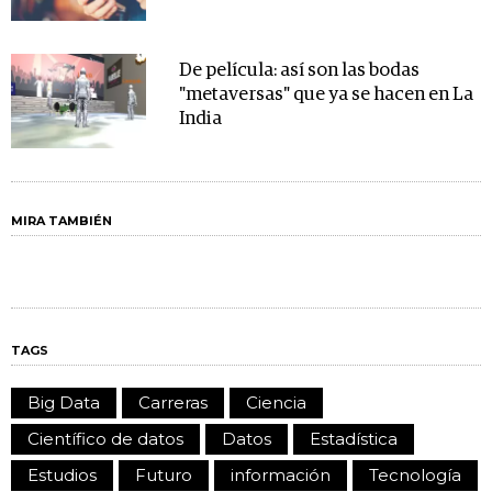
De película: así son las bodas
"metaversas" que ya se hacen en La
India
MIRA TAMBIÉN
TAGS
Big Data
Carreras
Ciencia
Científico de datos
Datos
Estadística
Estudios
Futuro
información
Tecnología