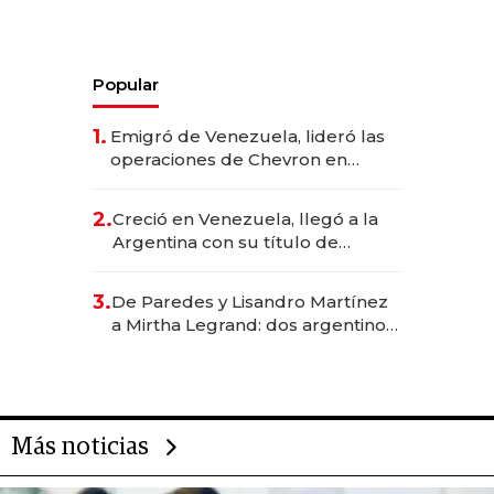
Popular
1.
Emigró de Venezuela, lideró las
operaciones de Chevron en
EE.UU. y hoy es la única mujer
CEO en Vaca Muerta
2.
Creció en Venezuela, llegó a la
Argentina con su título de
abogado y construyó un imperio
gastronómico que revoluciona
3.
De Paredes y Lisandro Martínez
las marcas "fast premium"
a Mirtha Legrand: dos argentinos
impulsan el negocio del wellness
deportivo y el cuidado corporal
Más noticias