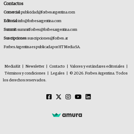
Contactos
Comercial:
publicidad@forbesargentina.com
Editorial:
info@forbesargentina.com
Summit:
summitforbes@forbesargentina.com
Suscripciones:
suscripciones@forbes.ar
Forbes Argentina es publicada por HT Media SA.
MediaKit
|
Newsletter
|
Contacto
|
Valores y estándares editoriales
|
Términos y condiciones
|
Legales
|
© 2026. Forbes Argentina. Todos
los derechos reservados.