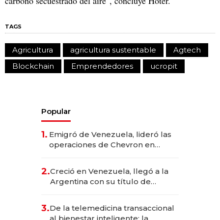
carbono secuestrado del aire", concluye Hoter.
TAGS
Agricultura
agricultura sustentable
Agtech
Blockchain
Emprendedores
ucropit
Popular
1.
Emigró de Venezuela, lideró las
operaciones de Chevron en
EE.UU. y hoy es la única mujer
CEO en Vaca Muerta
2.
Creció en Venezuela, llegó a la
Argentina con su título de
abogado y construyó un imperio
gastronómico que revoluciona
3.
De la telemedicina transaccional
las marcas "fast premium"
al bienestar inteligente: la