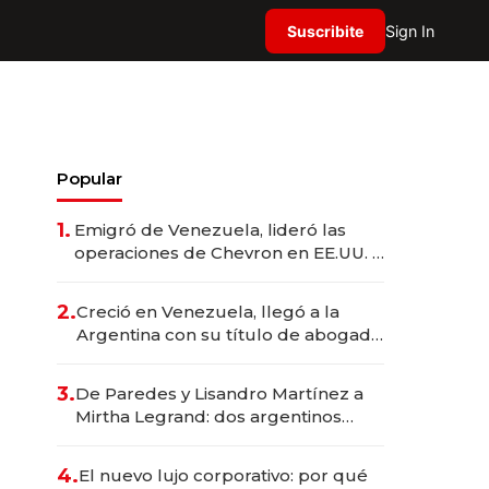
Suscribite
Sign In
Popular
1.
Emigró de Venezuela, lideró las
operaciones de Chevron en EE.UU. y
hoy es la única mujer CEO en Vaca
Muerta
2.
Creció en Venezuela, llegó a la
Argentina con su título de abogado
y construyó un imperio
gastronómico que revoluciona las
3.
De Paredes y Lisandro Martínez a
marcas "fast premium"
Mirtha Legrand: dos argentinos
impulsan el negocio del wellness
deportivo y el cuidado corporal
4.
El nuevo lujo corporativo: por qué