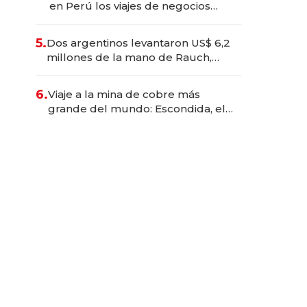
en Perú los viajes de negocios
dejan de ser reuniones para
convertirse en experiencias
5.
Dos argentinos levantaron US$ 6,2
transformadoras
millones de la mano de Rauch,
Englebienne y Woloski
6.
Viaje a la mina de cobre más
grande del mundo: Escondida, el
gigante chileno que exporta US$
14.000 millones anuales