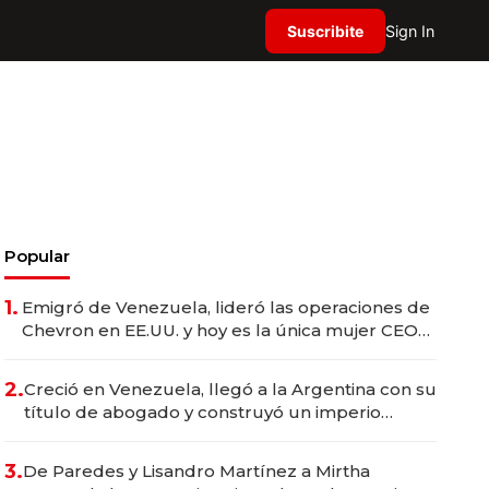
Suscribite
Sign In
Popular
1.
Emigró de Venezuela, lideró las operaciones de
Chevron en EE.UU. y hoy es la única mujer CEO
en Vaca Muerta
2.
Creció en Venezuela, llegó a la Argentina con su
título de abogado y construyó un imperio
gastronómico que revoluciona las marcas "fast
premium"
3.
De Paredes y Lisandro Martínez a Mirtha