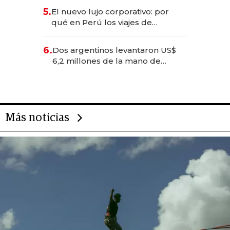
licitación de Tecnópolis junto a
5.
El nuevo lujo corporativo: por
Fénix
qué en Perú los viajes de
negocios dejan de ser reuniones
para convertirse en experiencias
6.
Dos argentinos levantaron US$
transformadoras
6,2 millones de la mano de
Rauch, Englebienne y Woloski
Más noticias