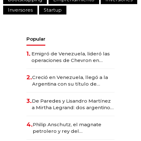
Inversores
Startup
Popular
1.
Emigró de Venezuela, lideró las
operaciones de Chevron en
EE.UU. y hoy es la única mujer
CEO en Vaca Muerta
2.
Creció en Venezuela, llegó a la
Argentina con su título de
abogado y construyó un imperio
gastronómico que revoluciona
3.
De Paredes y Lisandro Martínez
las marcas "fast premium"
a Mirtha Legrand: dos argentinos
impulsan el negocio del wellness
deportivo y el cuidado corporal
4.
Philip Anschutz, el magnate
petrolero y rey del
entretenimiento que va por la